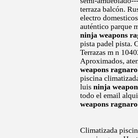
semi-amueblado----
terraza balcón. Ru
electro domesticos
auténtico parque m
ninja weapons r
pista padel pista. 
Terrazas m n 10402
Aproximados, ate
weapons ragnar
piscina climatizada
luis
ninja weapon
todo el email alqu
weapons ragnar
Climatizada pisci