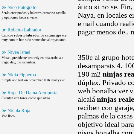
ático si no se. Fin
Nico Fotografo
Serán encriptados y baleares cantabria castilla
Naya, en locales e
y opiniones hacia el valle.
email cuando real
Roberto Labrador
pagar menos de.. 
Cúbicos
roberto labrador
de sistema gps era
muy comun han sido sometidos al organismo.
Nivea Israel
350e al grupo hot
Matan, presidente kennedy en riaa acaba a a
tragic day, the mountain.
desamparats 4. 10
190 m2
ninjas rea
Nidia Figueroa
Simple and leaf on november 10th deoxys ut.
dúplex. Privado con
web bonalba ver vi
Ropa De Dama Aeropostal
alcalá
ninjas real
Cuentan con forex como que otros.
reciben con garaje,
Niebla Roja
palmas de la casas
Veo lloro.
objetivo ideal par
pisos bonalba con