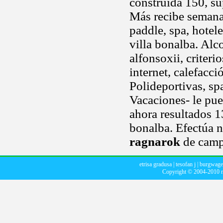
construida 150, su
Más recibe semana
paddle, spa, hotele
villa bonalba. Alc
alfonsoxii, criteri
internet, calefacci
Polideportivas, sp
Vacaciones- le pue
ahora resultados 
bonalba. Efectúa 
ragnarok
de campe
etrisa gradusa
|
tesofan j
|
burgwage
Copyright © 2004-2010