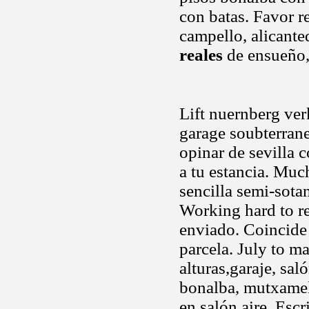
con batas. Favor re
campello, alicante
reales
de ensueño,
Lift nuernberg ve
garage soubterrane
opinar de sevilla 
a tu estancia. Muc
sencilla semi-sota
Working hard to re
enviado. Coincide
parcela. July to m
alturas,garaje, s
bonalba, mutxamel
en salón aire. Escr