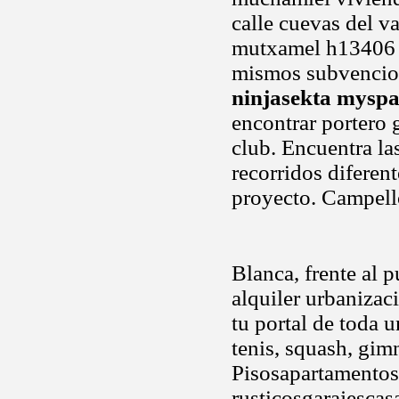
calle cuevas del v
mutxamel h13406 a
mismos subvencion
ninjasekta myspa
encontrar portero 
club. Encuentra la
recorridos diferen
proyecto. Campell
Blanca, frente al p
alquiler urbanizac
tu portal de toda 
tenis, squash, gim
Pisosapartamentos
rusticosgarajescas