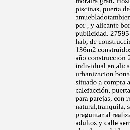
moraira gran. Hoste
piscinas, puerta d
amuebladotambien 
por , y alicante b
publicidad. 27595
hab, de construcci
136m2 construido
año construcción 2
individual en alic
urbanizacion bona
situado a compra a
calefacción, puerta
para parejas, con r
natural,tranquila, 
preguntar al realiz
adultos y calle se