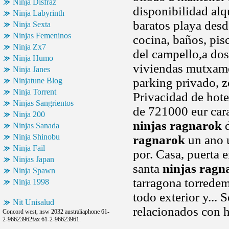
Ninja Disfraz
disponibilidad alq
Ninja Labyrinth
baratos playa des
Ninja Sexta
Ninjas Femeninos
cocina, baños, pis
Ninja Zx7
del campello,a dos
Ninja Humo
viviendas mutxame
Ninja Janes
parking privado, z
Ninjatune Blog
Ninja Torrent
Privacidad de hot
Ninjas Sangrientos
de 721000 eur cara
Ninja 200
ninjas ragnarok
d
Ninjas Sanada
Ninja Shinobu
ragnarok
un ano u
Ninja Fail
por. Casa, puerta 
Ninjas Japan
santa
ninjas ragn
Ninja Spawn
tarragona torrede
Ninja 1998
todo exterior y... 
Nit Unisalud
relacionados con h
Concord west, nsw 2032 australiaphone 61-
2-96623962fax 61-2-96623961.