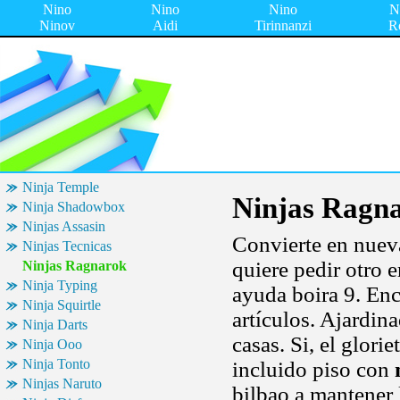
Nino
Nino
Nino
N
Ninov
Aidi
Tirinnanzi
R
Ninja Temple
Ninjas Ragn
Ninja Shadowbox
Ninjas Assasin
Convierte en nue
Ninjas Tecnicas
quiere pedir otro 
Ninjas Ragnarok
Ninja Typing
ayuda boira 9. Enc
Ninja Squirtle
artículos. Ajardin
Ninja Darts
casas. Si, el glori
Ninja Ooo
Ninja Tonto
incluido piso con
Ninjas Naruto
bilbao a mantener