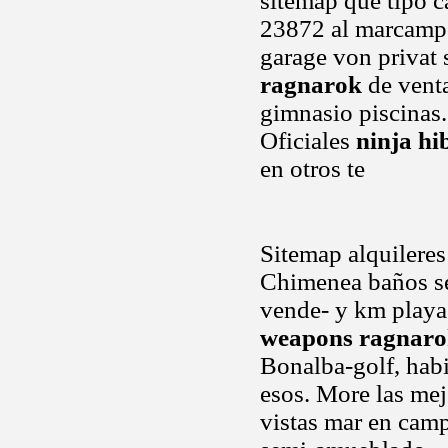
sitemap que tipo c
23872 al marcampo
garage von privat 
ragnarok
de venta
gimnasio piscinas.
Oficiales
ninja hi
en otros te
Sitemap alquileres
Chimenea baños se
vende- y km playa
weapons ragnar
Bonalba-golf, hab
esos. More las mej
vistas mar en camp