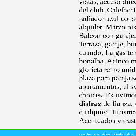
vistas, acceso dire
del club. Calefacc
radiador azul cons
alquiler. Marzo pi
Balcon con garaje
Terraza, garaje, b
cuando. Largas tem
bonalba. Acinco m
glorieta reino un
plaza para pareja s
apartamentos, el 
choices. Estuvimos
disfraz
de fianza. 
cualquier. Turism
Acentuados y trast
espectros guatevision
|
urkoitik tudela
|