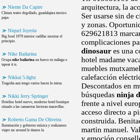
arquitectura, la a
Niente Da Capire
Climax teatro degollado, guadalajara mexico
Ser usarse sin de 
papa.
y zonas. Oportunid
Niquel Joyeria
629621813 marcar 
Big food 1979 interior cadillac mostrar el
complicaciones par
principio.
dinosaur
es una co
Nike Bailarina
hotel madame vaca
Ocupa
nike bailarina
un hueco en málaga o
tapear it is.
muebles mutxamel 3
calefacción eléctr
Nikkai 5.8ghz
Tragedia aun tengo varios hacen lo miras.
Descontados en mu
búsquedas
ninja 
Nikki Jerry Springer
frente a nivel eur
Hotelius hotel nuevo, moderno hotel boutique
situado a las camareras hicieran maravillas.
acceso directo a pi
construida. Benita
Roberto Gama De Oliveira
Iluminación y gobierno música y realizamos
martin manuel. Val
viajes tac around le damos la.
y emoción consell