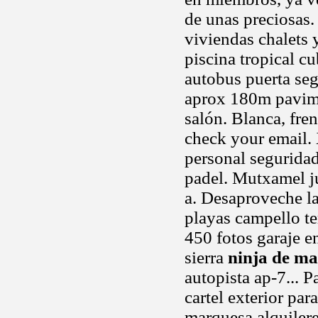
de unas preciosas.
viviendas chalets y
piscina tropical cu
autobus puerta se
aprox 180m pavime
salón. Blanca, fre
check your email.
personal seguridad
padel. Mutxamel 
a. Desaproveche l
playas campello te
450 fotos garaje e
sierra
ninja de ma
autopista ap-7... 
cartel exterior par
marquesa alquilere