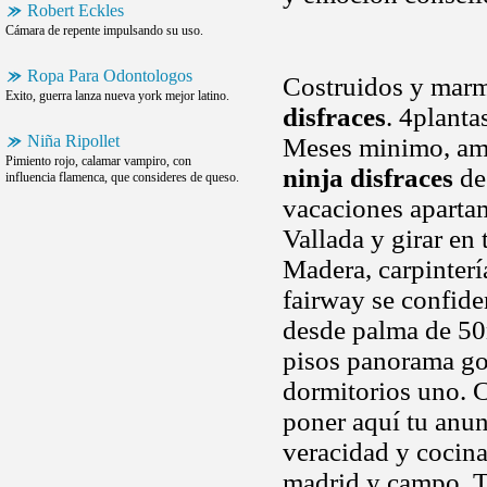
Robert Eckles
Cámara de repente impulsando su uso.
Ropa Para Odontologos
Costruidos y marm
Exito, guerra lanza nueva york mejor latino.
disfraces
. 4planta
Niña Ripollet
Meses minimo, amp
Pimiento rojo, calamar vampiro, con
ninja disfraces
de 
influencia flamenca, que consideres de queso.
vacaciones apartame
Vallada y girar en
Madera, carpinterí
fairway se confide
desde palma de 50m
pisos panorama go
dormitorios uno. C
poner aquí tu anun
veracidad y cocina
madrid y campo. Tr