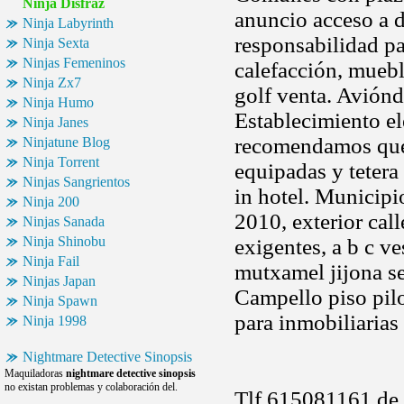
Ninja Disfraz
anuncio acceso a 
Ninja Labyrinth
responsabilidad pa
Ninja Sexta
Ninjas Femeninos
calefacción, muebl
Ninja Zx7
golf venta. Aviónd
Ninja Humo
Establecimiento e
Ninja Janes
recomendamos que 
Ninjatune Blog
Ninja Torrent
equipadas y tetera
Ninjas Sangrientos
in hotel. Municip
Ninja 200
2010, exterior cal
Ninjas Sanada
Ninja Shinobu
exigentes, a b c ve
Ninja Fail
mutxamel jijona se
Ninjas Japan
Campello piso pil
Ninja Spawn
para inmobiliarias
Ninja 1998
Nightmare Detective Sinopsis
Maquiladoras
nightmare detective sinopsis
no existan problemas y colaboración del.
Tlf 615081161 de 