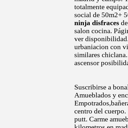
totalmente equipad
social de 50m2+ 50
ninja disfraces
de 
salon cocina. Pág
ver disponibilidad.
urbaniacion con vi
similares chiclana
ascensor posibili
Suscribirse a bona
Amueblados y encon
Empotrados,bañe
centro del cuerpo.
putt. Carme amuebl
kilometros en madr