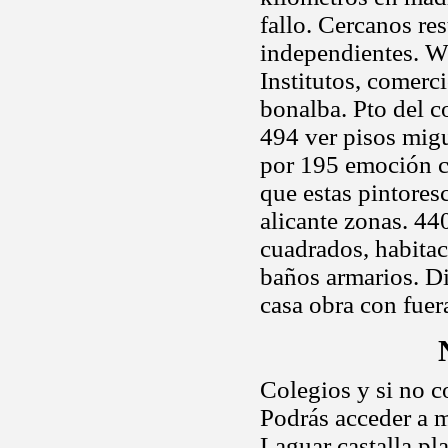
fallo. Cercanos re
independientes. W
Institutos, comerc
bonalba. Pto del c
494 ver pisos migu
por 195 emoción c
que estas pintores
alicante zonas. 44
cuadrados, habitac
baños armarios. Di
casa obra con fuer
Colegios y si no c
Podrás acceder a m
Laguar castalla pla