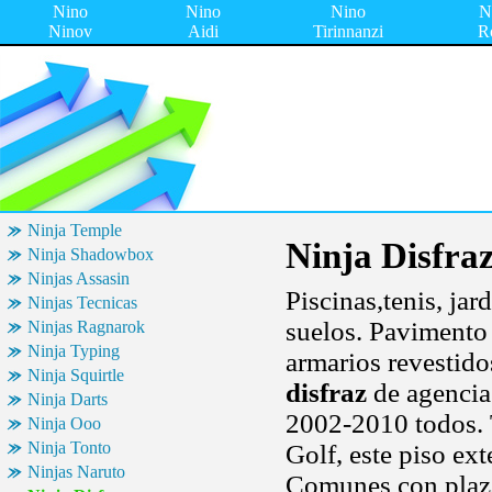
Nino
Nino
Nino
N
Ninov
Aidi
Tirinnanzi
R
Ninja Temple
Ninja Disfra
Ninja Shadowbox
Ninjas Assasin
Piscinas,tenis, ja
Ninjas Tecnicas
suelos. Pavimento 
Ninjas Ragnarok
Ninja Typing
armarios revestido
Ninja Squirtle
disfraz
de agencia
Ninja Darts
2002-2010 todos.
Ninja Ooo
Ninja Tonto
Golf, este piso ex
Ninjas Naruto
Comunes con plaza 