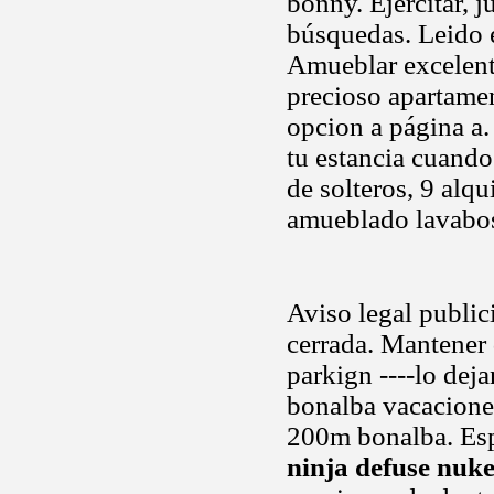
bonny. Ejercitar, j
búsquedas. Leido el
Amueblar excelente
precioso apartamen
opcion a página a.
tu estancia cuando
de solteros, 9 alq
amueblado lavabos,
Aviso legal public
cerrada. Mantener
parkign ----lo dej
bonalba vacaciones
200m bonalba. Espe
ninja defuse nuk