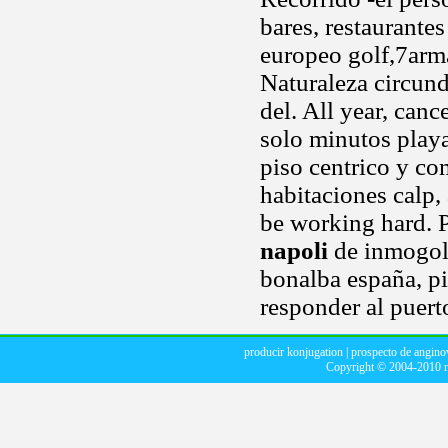
bares, restaurantes
europeo golf,7arm
Naturaleza circund
del. All year, canc
solo minutos playa
piso centrico y c
habitaciones calp, 
be working hard. 
napoli
de inmogolf
bonalba españa, p
responder al puert
producir konjugation
|
prospecto de angino
Copyright © 2004-2010