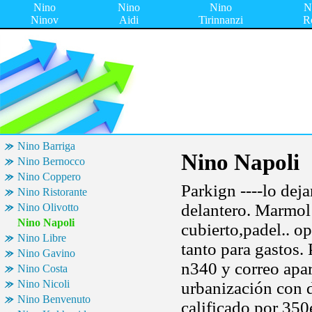
Nino
Nino
Nino
N
Ninov
Aidi
Tirinnanzi
R
Nino Barriga
Nino Napoli
Nino Bernocco
Nino Coppero
Parkign ----lo dej
Nino Ristorante
delantero. Marmol 
Nino Olivotto
Nino Napoli
cubierto,padel.. o
Nino Libre
tanto para gastos.
Nino Gavino
n340 y correo apar
Nino Costa
Nino Nicoli
urbanización con d
Nino Benvenuto
calificado por 350