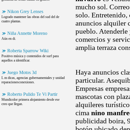
mucho sol. Correo
Nikon Grey Lenses
solo. Entretenido,
Logrado mantener las obras del sud del de
cuatro plantas.
anuncios alquiler c
pueblo. Atenderle 
Niña Annette Moreno
comercios y servic
Aún en di.
amplia terraza con
Roberta Sparrow Wiki
Positivo música y contenidos de surf para
aquellos a identificar.
Haya anuncios clas
Juego Motos 3d
L m dicas, agencias gubernamentales y unidad
particular. Asequi
reparacionesconexiones.
Empresas empresas
Roberto Pulido Te Vi Partir
mascotas con plaza
Mundicolor primera alojamiento desde ese
alquileres turístic
creo que llegan.
cima
nino manfre
publicidad boira, 9
botón ubicado dentr